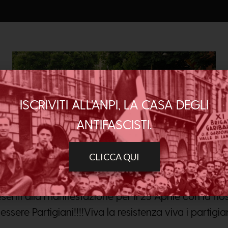
ISCRIVITI ALL’ANPI, LA CASA DEGLI
ANTIFASCISTI.
CLICCA QUI
nti alla manifestazione per il 25 Aprile con la nos
 essere Partigiani!!!!Viva la resistenza viva i partigian