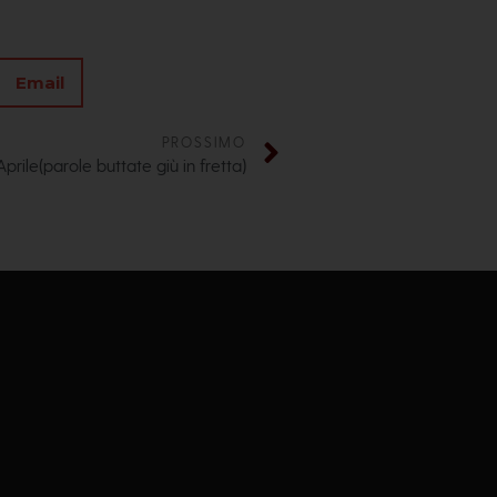
Email
PROSSIMO
Aprile(parole buttate giù in fretta)