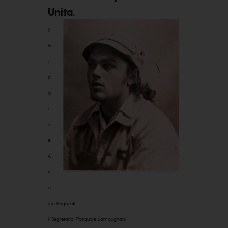
Unita.
Il
Pr
e
si
d
e
nt
e:
A
n
d
rea Brighenti
Il Segretario: Pasquale Lampugnani