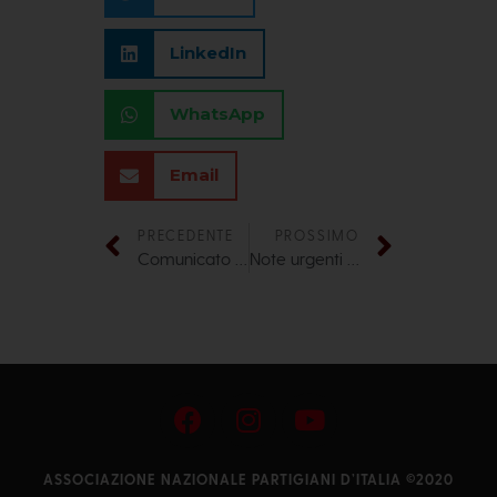
LinkedIn
WhatsApp
Email
PRECEDENTE
PROSSIMO
Comunicato della Segreteria nazionale sui tragici fatti di Gaza
Note urgenti sulla riforma del Senato del Presidente nazionale dell’ANPI, Carlo Smuraglia
ASSOCIAZIONE NAZIONALE PARTIGIANI D’ITALIA ©2020