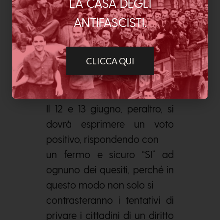
LA CASA DEGLI
tutelati, la manifestazione del
voto, in occasione di un
ANTIFASCISTI.
referendum, è anche un
dovere di
CLICCA QUI
solidarietà politica e sociale,
a cui nessuno dovrebbe
sottrarsi.
Il 12 e 13 giugno, peraltro, si
dovrà esprimere un voto
positivo, rispondendo con
un fermo e sicuro “SI” ad
ognuno dei quesiti, perché in
questo modo non solo si
contrasteranno i tentativi di
privare i cittadini di un diritto