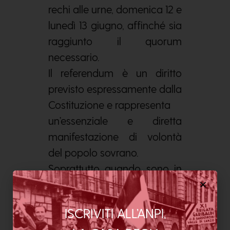
rechi alle urne, domenica 12 e
lunedì 13 giugno, affinché sia
raggiunto il quorum
necessario.
Il referendum è un diritto
previsto espressamente dalla
Costituzione e rappresenta
un’essenziale e diretta
manifestazione di volontà
del popolo sovrano.
Soprattutto quando sono in
gioco beni comuni e diritti
fondamentali,
ISCRIVITI ALL’ANPI,
costituzionalmente