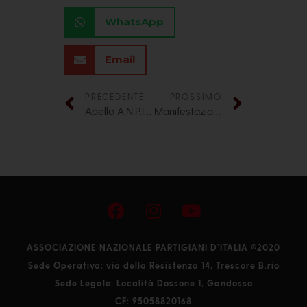
WhatsApp
Email
PRECEDENTE
PROSSIMO
Apello A.N.P.I. per il 2 Giugno
Manifestazioni organizzate dal circolo ARCI di Gandosso
ASSOCIAZIONE NAZIONALE PARTIGIANI D’ITALIA ©2020
Sede Operativa: via della Resistenza 14, Trescore B.rio
Sede Legale: Località Dossone 1, Gandosso
CF: 95058820168